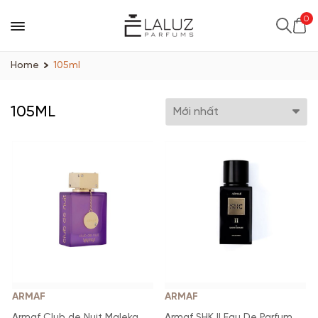
0
Home
105ml
105ML
ARMAF
ARMAF
Armaf Club de Nuit Maleka
Armaf SHK II Eau De Parfum