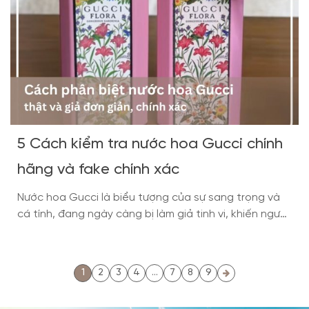
5 Cách kiểm tra nước hoa Gucci chính
hãng và fake chính xác
Nước hoa Gucci là biểu tượng của sự sang trọng và
cá tính, đang ngày càng bị làm giả tinh vi, khiến người
tiêu dùng khó phân biệt. Vậy đâu là cách phân biệt
nước hoa Gucci thật và giả chuẩn xác nhất? Dưới
đây là những kinh nghiệm chuyên sâu, thực tế và dễ
1
2
3
4
…
7
8
9
[…]