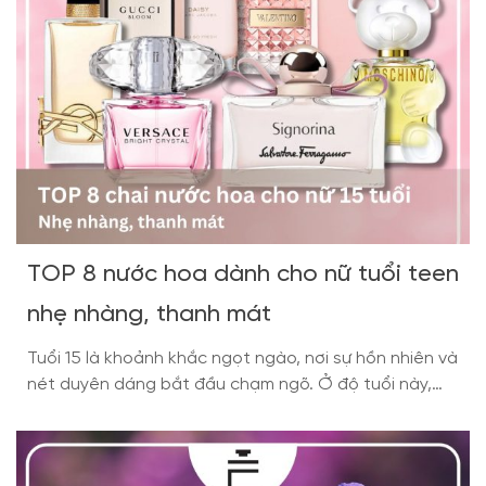
TOP 8 nước hoa dành cho nữ tuổi teen
nhẹ nhàng, thanh mát
Tuổi 15 là khoảnh khắc ngọt ngào, nơi sự hồn nhiên và
nét duyên dáng bắt đầu chạm ngõ. Ở độ tuổi này,
một chai nước hoa với mùi hương tinh tế, lâu phai
chính là điểm nhấn giúp nàng tự tin và ghi dấu ấn
riêng. Trong bài viết dưới đây, hãy cùng Nước […]