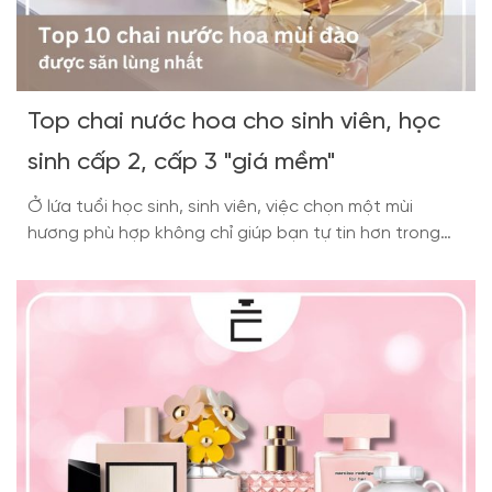
Top chai nước hoa cho sinh viên, học
sinh cấp 2, cấp 3 "giá mềm"
Ở lứa tuổi học sinh, sinh viên, việc chọn một mùi
hương phù hợp không chỉ giúp bạn tự tin hơn trong
giao tiếp mà còn thể hiện được cá tính riêng. Tuy
nhiên, với mức chi tiêu còn hạn chế, nhiều bạn lo ngại
nước hoa chính hãng sẽ quá đắt đỏ. Đừng lo, […]