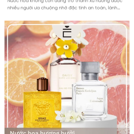
Nước hoa không cồn đang trở thành xu hướng được
nhiều người ưa chuộng nhờ đặc tính an toàn, lành
tính và phù hợp với cả làn da nhạy cảm. Không gây
khô da hay kích ứng như nước hoa truyền thống,
dòng sản phẩm này đặc biệt phù hợp cho trẻ nhỏ,
phụ nữ […]