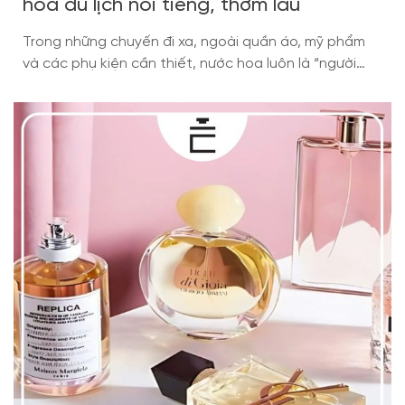
hoa du lịch nổi tiếng, thơm lâu
Trong những chuyến đi xa, ngoài quần áo, mỹ phẩm
và các phụ kiện cần thiết, nước hoa luôn là “người
bạn đồng hành” không thể thiếu. Không chỉ giúp bạn
giữ được sự tự tin, quyến rũ trong suốt hành trình,
những chai nước hoa travel mini còn tiện lợi, dễ mang
theo và […]