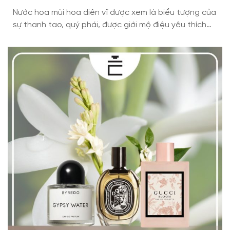
Nước hoa mùi hoa diên vĩ được xem là biểu tượng của
sự thanh tao, quý phái, được giới mộ điệu yêu thích
và tin dùng trong suốt nhiều năm qua. Với hương
thơm nhẹ nhàng, phảng phất chút phấn cổ điển cùng
độ sâu ấm áp đặc trưng, mùi hoa diên vĩ sẽ là […]