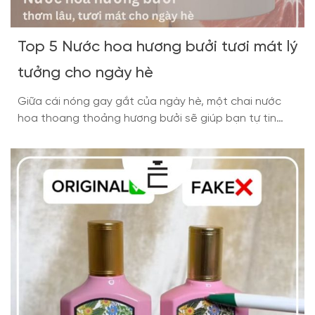
Top 5 Nước hoa hương bưởi tươi mát lý
tưởng cho ngày hè
Giữa cái nóng gay gắt của ngày hè, một chai nước
hoa thoang thoảng hương bưởi sẽ giúp bạn tự tin
suốt cả ngày dài. Hương bưởi thuộc nhóm hương
Citrus với đặc trưng thanh mát, sảng khoái, vô cùng
phù hợp với những ngày nắng oi bức. Trong bài viết
sau đây, LALUZ Parfums […]