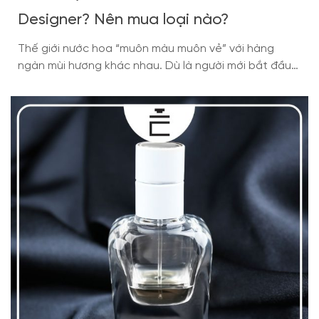
Designer? Nên mua loại nào?
Thế giới nước hoa “muôn màu muôn vẻ” với hàng
ngàn mùi hương khác nhau. Dù là người mới bắt đầu
khám phá hay tín đồ nước hoa lâu năm, chắc hẳn bạn
đã từng nghe đến hai khái niệm nước hoa Niche và
Designer. Mỗi loại nước hoa đều mang đến những trải
nghiệm […]