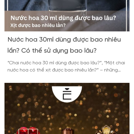
Nước hoa 30ml dùng được bao nhiêu
lần? Có thể sử dụng bao lâu?
“Chai nước hoa 30 ml dùng được bao lâu?”, “Một chai
nước hoa có thể xịt được bao nhiêu lần?” – những
câu hỏi tưởng chừng đơn giản nhưng lại khiến không
ít người băn khoăn. Nhìn qua, dung tích 30ml có vẻ
khá nhỏ, dễ khiến nhiều người nghĩ rằng chỉ vài chục
lần […]