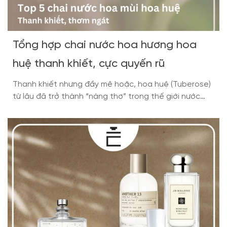
Tổng hợp chai nước hoa hương hoa
huệ thanh khiết, cực quyến rũ
Thanh khiết nhưng đầy mê hoặc, hoa huệ (Tuberose)
từ lâu đã trở thành “nàng thơ” trong thế giới nước
hoa. Với hương thơm tinh khiết, ngọt ngào xen lẫn
chút ấm áp, Tuberose vừa gợi lên cảm giác trong
trẻo, vừa ẩn chứa sức hút khó cưỡng. Không chỉ chinh
phục phái đẹp, mùi […]