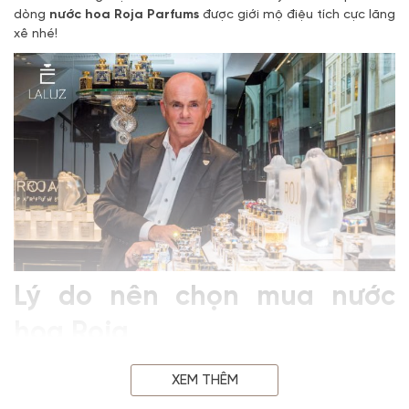
dòng
nước hoa Roja Parfums
được giới mộ điệu tích cực lăng
xê nhé!
Lý do nên chọn mua nước
hoa Roja
Sở dĩ nước hoa Roja là thương hiệu nước hoa đắt nhất thế
XEM THÊM
giới nhưng vẫn được giới mộ điệu sẵn sàng chi hầu bao để sở
hữu những chai nước hoa mang tên “Roja Parfums” bởi lẽ