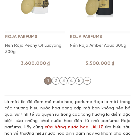
ROJA PARFUMS
ROJA PARFUMS
Nến Roja Peony Of Luoyang
Nến Roja Amber Aoud 300g
300g
3.600.000
₫
5.500.000
₫
1
2
3
4
5
Là một tín đồ đam mê nước hoa, perfume Roja là một trong
các thương hiệu nước hoa đẳng cấp mà bạn không nên bỏ
qua. Sự tinh tế và quyến rũ trong các tầng hương là điểm đặc
biệt của những chai nước hoa đến từ nhà perfume Roja
parfums. Hãy cùng
cửa hàng nước hoa LALUZ
tìm hiểu sâu
hơn về thương hiệu nước hoa đình đám này và khám phá các