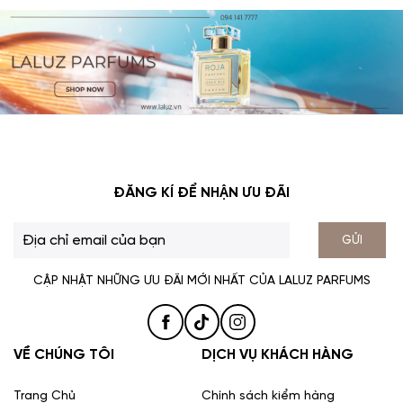
chúng được sáng tạo bởi Roja Dove – thiên tài nước hoa của
Anh với rất nhiều giải thưởng cao quý trong ngành nước hoa
cao cấp.
ĐĂNG KÍ ĐỂ NHẬN ƯU ĐÃI
GỬI
CẬP NHẬT NHỮNG ƯU ĐÃI MỚI NHẤT CỦA LALUZ PARFUMS
Lý do tiếp theo khiến giới mộ điệu “phát cuồng” với những
chai Perfume Roja Parfums là bởi sự tập hợp hoàn hảo từ các
nguyên liệu cao cấp. Roja Dove nổi tiếng về sự “khó tính” và
VỀ CHÚNG TÔI
DỊCH VỤ KHÁCH HÀNG
cực kỳ khắt khe trong từng khâu điều chế. Từ khâu tuyển chọn
nguyên liệu cho đến khâu cân đo tỉ lệ vàng trong công thức
Trang Chủ
Chính sách kiểm hàng
sáng tạo, ông yêu cầu phải sử dụng các nguyên liệu quý hiếm