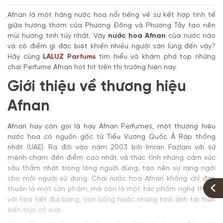
Afnan là một hãng nước hoa nổi tiếng về sự kết hợp tinh tế
giữa hương thơm của Phương Đông và Phương Tây tạo nên
mùi hương tinh túy nhất. Vậy
nước hoa Afnan
của nước nào
và có điểm gì đặc biệt khiến nhiều người săn lùng đến vậy?
Hãy cùng
LALUZ Parfums
tìm hiểu và khám phá top những
chai Perfume Afnan hot hit trên thị trường hiện nay.
Giới thiệu về thương hiệu
Afnan
Afnan hay còn gọi là hay Afnan Perfumes, một thương hiệu
nước hoa có nguồn gốc từ Tiểu Vương Quốc Ả Rập thống
nhất (UAE). Ra đời vào năm 2003 bởi Imran Fazlani với sứ
mệnh chạm đến điểm cao nhất và thức tỉnh những cảm xúc
sâu thẳm nhất trong lòng người dùng, tạo nên sự rạng ngời
cho mỗi người sử dụng. Chai nước hoa Afnan không chỉ đơn
thuần là một sản phẩm, mà còn là một tác phẩm nghệ thuật
với họa tiết đại bàng, con công hoặc những hình ảnh tái hiện
kiến trúc cổ xưa.