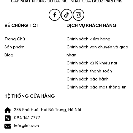
CẬP NHẬT NHỮNG ƯU ĐÃI MỚI NHẤT CỦA LALUZ PARFUMS
đáo của sản phẩm.
Hương thơm của Perfume Afnan rất độc đáo, quyến rũ
và phù hợp với nhiều phong cách cũng như sở thích
khác nhau.
VỀ CHÚNG TÔI
DỊCH VỤ KHÁCH HÀNG
Nước hoa Afnan sử dụng hương liệu tự nhiên như gỗ,
hoa, hổ phách,... đảm bảo an toàn cho làn da và không
gây kích ứng.
Trang Chủ
Chính sách kiểm hàng
Có độ bám và thời gian lưu hương lâu từ 6 đến 12 giờ,
Sản phẩm
Chính sách vận chuyển và giao
đồng thời có thể lan tỏa đến khoảng cách hơn 1 mét,
Blog
nhận
tùy thuộc vào nồng độ của sản phẩm.
Chính sách xử lý khiếu nại
Chính sách thanh toán
Chính sách bảo hành
Chính sách bảo mật thông tin
HỆ THỐNG CỬA HÀNG
285 Phố Huế, Hai Bà Trưng, Hà Nội
094 141 7777
Info@laluz.vn