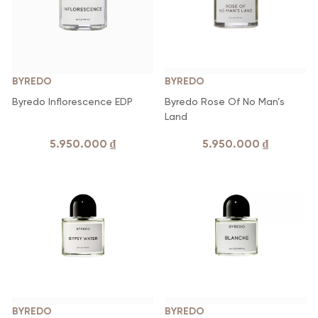
những ký ức, cảm xúc và trải nghiệm của người dùng để tạo ra
những sản phẩm nước hoa độc đáo, mang đậm dấu ấn cá
nhân.
BYREDO
BYREDO
Byredo Inflorescence EDP
Byredo Rose Of No Man’s
Land
5.950.000
₫
5.950.000
₫
BYREDO
BYREDO