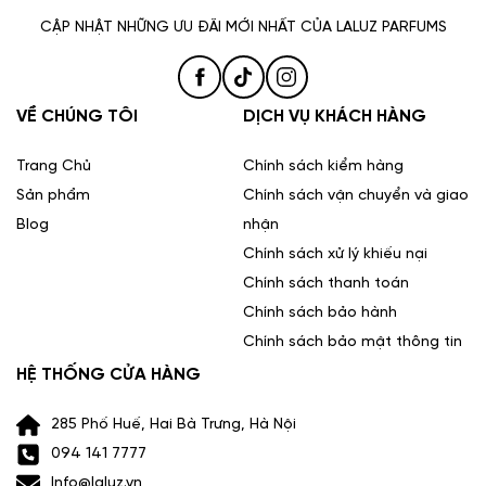
CẬP NHẬT NHỮNG ƯU ĐÃI MỚI NHẤT CỦA LALUZ PARFUMS
VỀ CHÚNG TÔI
DỊCH VỤ KHÁCH HÀNG
Trang Chủ
Chính sách kiểm hàng
Tất cả các dòng
nước hoa nam
, nữ của Byredo đều được sản
Sản phẩm
Chính sách vận chuyển và giao
xuất bằng các nguyên liệu cao cấp, đảm bảo chất lượng cao
nhất. Nước hoa của thương hiệu này cũng được kiểm định là
Blog
nhận
không có mùi độc hại, đáp ứng được tiêu chuẩn đối với các
Chính sách xử lý khiếu nại
quốc gia yêu cầu thử nghiệm trên động vật. Cam kết này thể
Chính sách thanh toán
hiện sự quan tâm của perfume Byredo đến vấn đề bảo vệ
Chính sách bảo hành
động vật. Đồng thời, nó cũng giúp người dùng yên tâm khi sử
dụng sản phẩm của thương hiệu.
Chính sách bảo mật thông tin
HỆ THỐNG CỬA HÀNG
@chungthanh_
Hãng nước hoa Niche tối giản:
285 Phố Huế, Hai Bà Trưng, Hà Nội
BYREDO ♥️
#LaluzParfums
#DCGR
#goclamdep
094 141 7777
#beautytok
#reviewlamdep
♬ nhạc nền - Chung
Info@laluz.vn
Thành