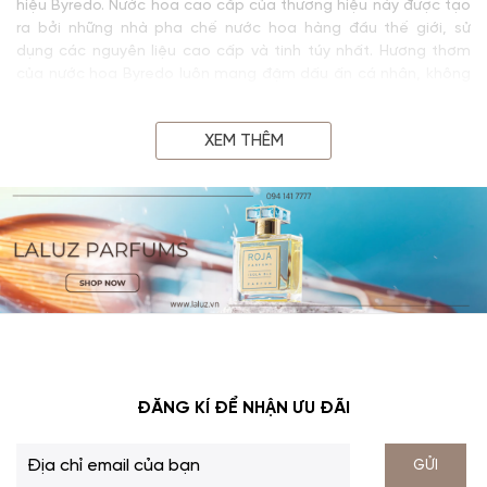
hiệu Byredo. Nước hoa cao cấp của thương hiệu này được tạo
ra bởi những nhà pha chế nước hoa hàng đầu thế giới, sử
dụng các nguyên liệu cao cấp và tinh túy nhất. Hương thơm
của nước hoa Byredo luôn mang đậm dấu ấn cá nhân, không
trùng lặp với bất kỳ thương hiệu nào khác. Nước hoa của
Byredo có thể gợi lên những ký ức, cảm xúc và tâm trạng
XEM THÊM
khác nhau, tùy thuộc vào sở thích và cảm nhận của mỗi
người.
ĐĂNG KÍ ĐỂ NHẬN ƯU ĐÃI
GỬI