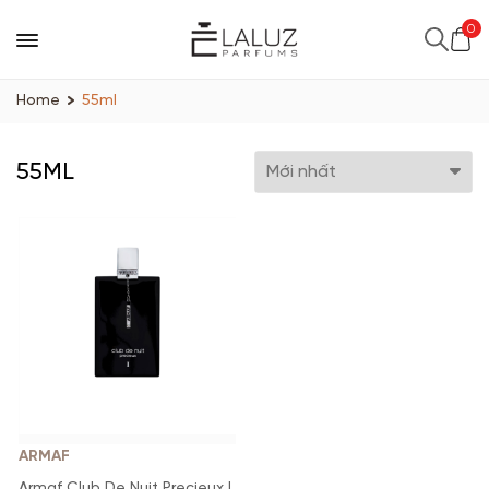
0
Home
55ml
55ML
ARMAF
Armaf Club De Nuit Precieux I