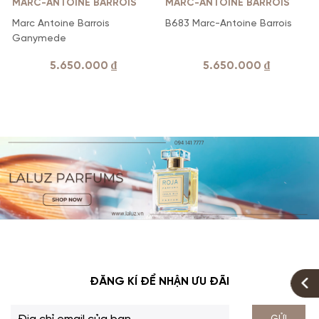
MARC-ANTOINE BARROIS
MARC-ANTOINE BARROIS
Marc Antoine Barrois
B683 Marc-Antoine Barrois
Ganymede
5.650.000
₫
5.650.000
₫
ĐĂNG KÍ ĐỂ NHẬN ƯU ĐÃI
GỬI