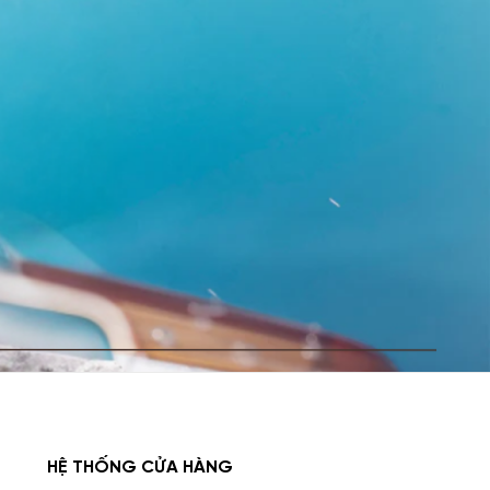
iếng, bán chạy nhất
 khác nhau. Trong số đó, nổi bật có ba dòng nước hoa
ư:
 hương thơm trong trẻo, thanh bình nhưng vẫn đầy sức
 giữa thân chai màu xanh lam thanh lịch và nắp chai màu
hêm phần nổi bật và sang trọng.
HỆ THỐNG CỬA HÀNG