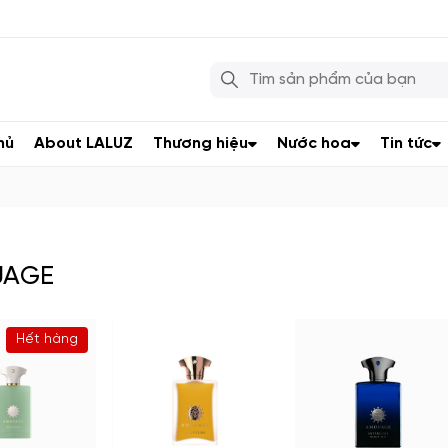
hủ
About LALUZ
Thương hiệu
Nước hoa
Tin tức
AGE
Hết hàng