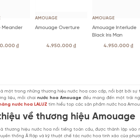
E
AMOUAGE
AMOUAGE
 Meander
Amouage Overture
Amouage Interlude
Black Iris Man
50.000
₫
4.950.000
₫
4.950.000
₫
 một trong những thương hiệu nước hoa cao cấp, nổi bật bởi sự t
ng liệu, mỗi chai
nước hoa Amouage
đều mang đến một trải ng
hàng nước hoa LALUZ
tìm hiểu top các sản phẩm nước hoa Amoua
 thiệu về thương hiệu Amouage
à thương hiệu nước hoa nổi tiếng toàn cầu, được thành lập vào 
ruyền thống Ả Rập và kỹ thuật chế tác nước hoa tinh xảo của phươ