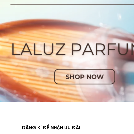
Top 
Tính đến 
Amouage n
Amoua
Thông ti
Thươ
Nồn
Độ l
Độ t
Giới 
Ra mắt v
sống. Chai
trắng bạc 
ĐĂNG KÍ ĐỂ NHẬN ƯU ĐÃI