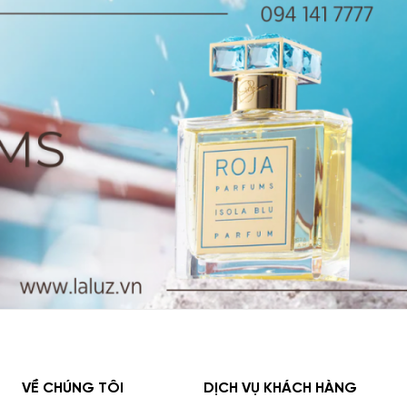
nước hoa Amouage nam nữ nổi t
thời điểm hiện tại, Amouage đã cho ra mắt nhiều dòng nước hoa
ữ nam bán chạy nhất, được người tiêu dùng vô cùng ưa chuộng nh
ge Meander
n sản phẩm Amouage Meander
ng hiệu:
Amouage
g độ:
Eau De Parfum
ưu hương:
6 - 8 tiếng
ỏa hương:
Trong bán kính xa 2 mét
tính:
Unisex
ào năm 2020,
Amouage Meander
mang đến một làn sóng mới với
 nước hoa này có thiết kế vô cùng độc đáo, là sự kết hợp hài hòa
huyền bí. Cùng với đó là chi tiết ánh kim trên chai giúp tô điểm t
VỀ CHÚNG TÔI
DỊCH VỤ KHÁCH HÀNG