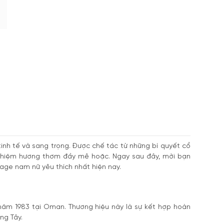
inh tế và sang trọng. Được chế tác từ những bí quyết cổ
hiệm hương thơm đầy mê hoặc. Ngay sau đây, mời bạn
ge nam nữ yêu thích nhất hiện nay.
năm 1983 tại Oman. Thương hiệu này là sự kết hợp hoàn
ng Tây.