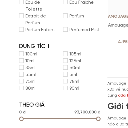
Eau de
Eau Fraiche
Toilette
Extrait de
Parfum
AMOUAG
Parfum
Amouage
Parfum Enfant
Perfumed Mist
4.9
DUNG TÍCH
100ml
105ml
10ml
125ml
35ml
50ml
55ml
5ml
75ml
78ml
Amouage là
80ml
90ml
xưa về hươ
cùng
cửa 
THEO GIÁ
Giới
0 đ
93,700,000 đ
Amouage l
hảo giữa t