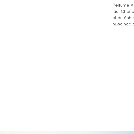
Perfume A
lâu. Chai 
phản ánh 
nước hoa đ