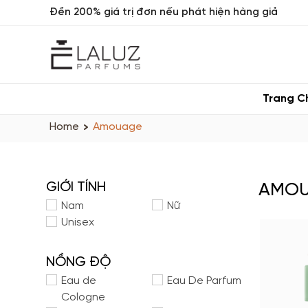
Đền 200% giá trị đơn nếu phát hiện hàng giả
Trang C
Home
Amouage
GIỚI TÍNH
AMOU
Nam
Nữ
Unisex
NỒNG ĐỘ
Eau de
Eau De Parfum
Cologne