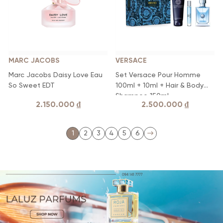
MARC JACOBS
VERSACE
Marc Jacobs Daisy Love Eau
Set Versace Pour Homme
So Sweet EDT
100ml + 10ml + Hair & Body
Shampoo 150ml
2.150.000
₫
2.500.000
₫
1
2
3
4
5
6