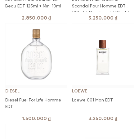
Beau EDT 125ml + Mini 10ml
Scandal Pour Homme EDT
100ml + Deodorant 150 ml +
2.850.000
₫
3.250.000
₫
EDT 10ml
DIESEL
LOEWE
Diesel Fuel For Life Homme
Loewe 001 Man EDT
EDT
1.500.000
₫
3.250.000
₫