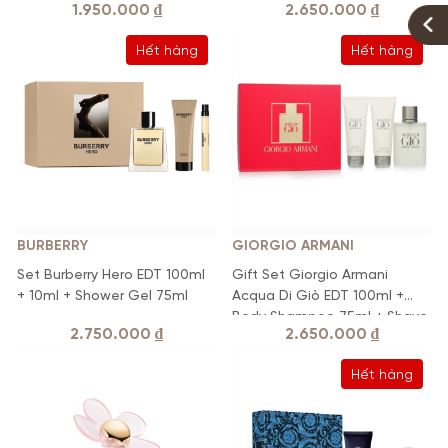
1.950.000
₫
2.650.000
₫
Hết hàng
Hết hàng
BURBERRY
GIORGIO ARMANI
Set Burberry Hero EDT 100ml
Gift Set Giorgio Armani
+ 10ml + Shower Gel 75ml
Acqua Di Giò EDT 100ml +
Body Shampoo 75ml + Shave
2.750.000
₫
2.650.000
₫
Balm 75ml
Hết hàng