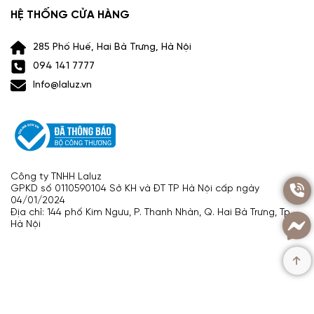
HỆ THỐNG CỬA HÀNG
285 Phố Huế, Hai Bà Trưng, Hà Nội
094 141 7777
Info@laluz.vn
Công ty TNHH Laluz
Các tầng hương trong p
erfume Mad Et Len
Humus:
GPKD số 0110590104 Sở KH và ĐT TP Hà Nội cấp ngày
04/01/2024
Hương đầu:
Hương
Violet
Địa chỉ: 144 phố Kim Ngưu, P. Thanh Nhàn, Q. Hai Bà Trưng, Tp.
Hà Nội
Hương giữa:
Sự hòa quyện của hương
rêu sồi cùng đá
cuội và hương nấm thông
Hương cuối:
Hương cây thông kết hợp cỏ hương bài.
Mad et Len Red Musc