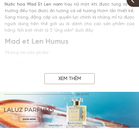
Nước hoa Mad Et Len nam
hay nữ một khi được tung ra thị
trường đều tạo được ấn tượng cả về hương thơm lẫn thiết kế.
Sang trọng, đẳng cấp và quyền lực chính là những mĩ từ được
người dùng trên thế giới ưu ái dành cho các sản phẩm của
hãng. Nổi bật nhất là 3 “ứng viên” dưới đây:
Mad et Len Humus
Thông tin sản phẩm:
Giới tính:
Unisex
Độ lưu hương:
6 – 8 giờ
Độ tỏa hương:
> 2m
XEM THÊM
Nồng độ:
EDP
Phong cách:
Tỏa hương tinh tế, sang trọng
Độ tuổi thích hợp:
>25 tuổi
Thời điểm dùng thích hợp:
4 mùa/năm
Hương thơm của dòng
nước hoa Mad Et Len
này tạo được ấn
tượng với cá tính, độc đáo. Đó là sự hòa quyện giữa nốt hương
gỗ hòa trong hương đất ẩm, tạo nên vẻ quyến rũ, sang trọng.
Điểm đặc trưng của hương thơm trong chai
Mad et Len