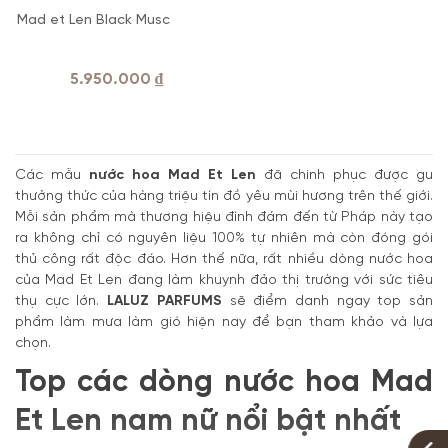
Mad et Len Black Musc
5.950.000
₫
Các mẫu
nước hoa Mad Et Len
đã chinh phục được gu
thưởng thức của hàng triệu tín đồ yêu mùi hương trên thế giới.
Mỗi sản phẩm mà thương hiệu đình đám đến từ Pháp này tạo
ra không chỉ có nguyên liệu 100% tự nhiên mà còn đóng gói
thủ công rất độc đáo. Hơn thế nữa, rất nhiều dòng nước hoa
của Mad Et Len đang làm khuynh đảo thị trường với sức tiêu
thụ cực lớn.
LALUZ PARFUMS
sẽ điểm danh ngay top sản
phẩm làm mưa làm gió hiện nay để bạn tham khảo và lựa
chọn.
Top các dòng nước hoa Mad
Et Len nam nữ nổi bật nhất