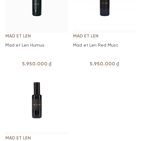
trân trọng và tôn vinh đối với thiên nhiên.
Liên hệ ngay
shop nước hoa LALUZ
qua số
hotline
0941417777
để sở hữu sản phẩm nước hoa Mad et
Len nữ nam độc đáo chính hãng với giá tốt nhất trên thị
trường.
MAD ET LEN
MAD ET LEN
Mad et Len Humus
Mad et Len Red Musc
5.950.000
₫
5.950.000
₫
MAD ET LEN