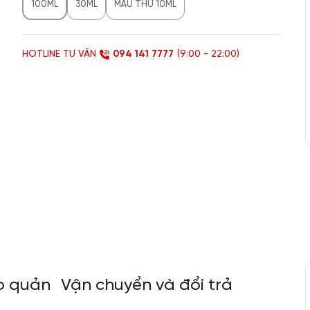
100ML
30ML
MẪU THỬ 10ML
HOTLINE TƯ VẤN
094 141 7777
(9:00 - 22:00)
o quản
Vận chuyển và đổi trả