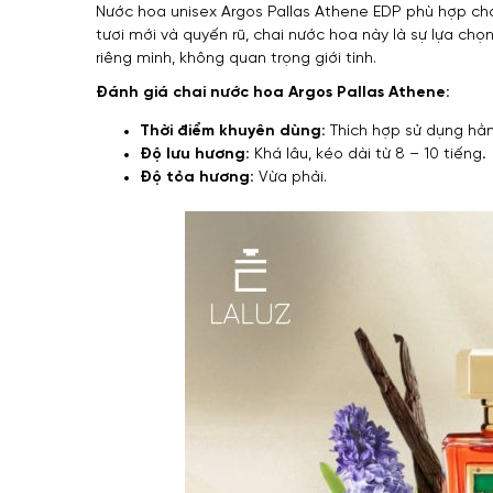
Nước hoa unisex Argos Pallas Athene EDP phù hợp cho
tươi mới và quyến rũ, chai nước hoa này là sự lựa c
riêng mình, không quan trọng giới tính.
Đánh giá chai nước hoa Argos Pallas Athene:
Thời điểm khuyên dùng:
Thích hợp sử dụng hằn
Độ lưu hương:
Khá lâu, kéo dài từ 8 – 10 tiếng
.
Độ tỏa hương:
Vừa phải.