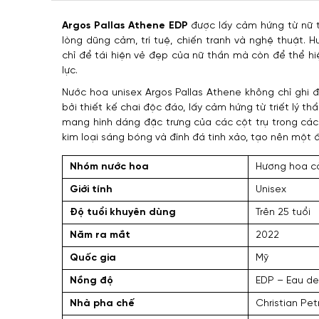
Argos Pallas Athene EDP
được lấy cảm hứng từ nữ th
lòng dũng cảm, trí tuệ, chiến tranh và nghệ thuật.
chỉ để tái hiện vẻ đẹp của nữ thần mà còn để thể h
lực.
Nước hoa unisex Argos Pallas Athene không chỉ ghi 
bởi thiết kế chai độc đáo, lấy cảm hứng từ triết lý th
mang hình dáng đặc trưng của các cột trụ trong các 
kim loại sáng bóng và đính đá tinh xảo, tạo nên một 
Nhóm nước hoa
Hương hoa c
Giới tính
Unisex
Độ tuổi khuyên dùng
Trên 25 tuổi
Năm ra mắt
2022
Quốc gia
Mỹ
Nồng độ
EDP – Eau de
Nhà pha chế
Christian Pet