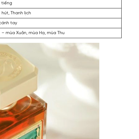
0 tiếng
 hút, Thanh lịch
 cánh tay
 – mùa Xuân, mùa Hạ, mùa Thu