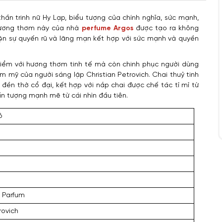
ần trinh nữ Hy Lạp, biểu tượng của chính nghĩa, sức mạnh,
 Hương thơm này của nhà
perfume Argos
được tạo ra không
iện sự quyến rũ và lãng mạn kết hợp với sức mạnh và quyền
điểm với hương thơm tinh tế mà còn chinh phục người dùng
ẩm mỹ của người sáng lập Christian Petrovich. Chai thuỷ tinh
đền thờ cổ đại, kết hợp với nắp chai được chế tác tỉ mỉ từ
ấn tượng mạnh mẽ từ cái nhìn đầu tiên.
ỏ
 Parfum
rovich