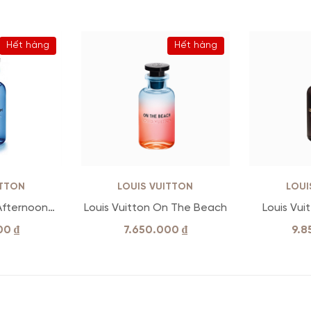
Hết hàng
Hết hàng
ITTON
LOUIS VUITTON
LOUI
 Afternoon
Louis Vuitton On The Beach
Louis Vui
DP
000
₫
7.650.000
₫
9.