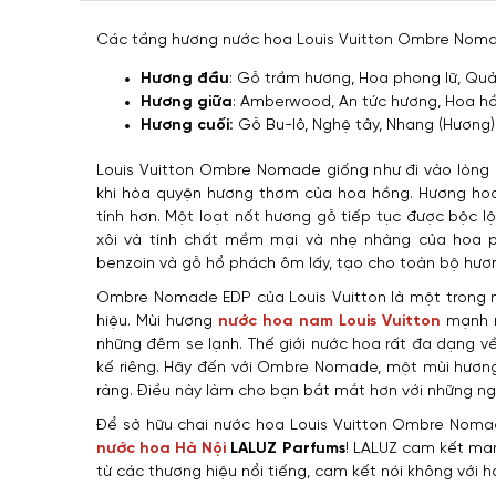
Các tầng hương nước hoa Louis Vuitton Ombre Nom
Hương đầu
: Gỗ trầm hương, Hoa phong lữ, Qu
Hương giữa
: Amberwood, An tức hương, Hoa h
Hương cuối:
Gỗ Bu-lô, Nghệ tây, Nhang (Hương)
Louis Vuitton Ombre Nomade giống như đi vào lòng
khi hòa quyện hương thơm của hoa hồng. Hương hoa 
tính hơn. Một loạt nốt hương gỗ tiếp tục được bộc l
xôi và tính chất mềm mại và nhẹ nhàng của hoa p
benzoin và gỗ hổ phách ôm lấy, tạo cho toàn bộ hươ
Ombre Nomade EDP của Louis Vuitton là một trong 
hiệu. Mùi hương
nước hoa nam Louis Vuitton
mạnh m
những đêm se lạnh. Thế giới nước hoa rất đa dạng v
kế riêng. Hãy đến với Ombre Nomade, một mùi hương 
ràng. Điều này làm cho bạn bắt mắt hơn với những ng
Để sở hữu chai nước hoa Louis Vuitton Ombre Nomad
nước hoa Hà Nội
LALUZ Parfums
! LALUZ cam kết ma
từ các thương hiệu nổi tiếng, cam kết nói không với h