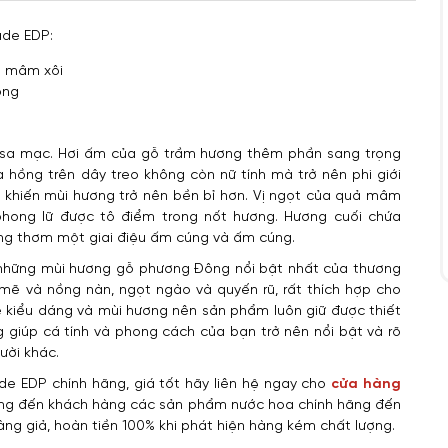
ade EDP:
ả mâm xôi
ồng
 sa mạc. Hơi ấm của gỗ trầm hương thêm phần sang trọng
hồng trên dây treo không còn nữ tính mà trở nên phi giới
ộ khiến mùi hương trở nên bền bỉ hơn. Vị ngọt của quả mâm
hong lữ được tô điểm trong nốt hương. Hương cuối chứa
ng thơm một giai điệu ấm cúng và ấm cúng.
những mùi hương gỗ phương Đông nổi bật nhất của thương
ẽ và nồng nàn, ngọt ngào và quyến rũ, rất thích hợp cho
ề kiểu dáng và mùi hương nên sản phẩm luôn giữ được thiết
giúp cá tính và phong cách của bạn trở nên nổi bật và rõ
ười khác.
e EDP chính hãng, giá tốt hãy liên hệ ngay cho
cửa hàng
ng đến khách hàng các sản phẩm nước hoa chính hãng đến
àng giả, hoàn tiền 100% khi phát hiện hàng kém chất lượng.