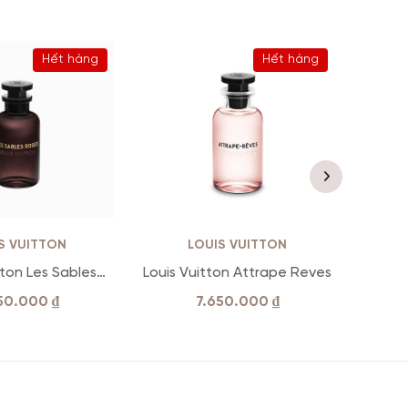
Hết hàng
Hết hàng
S VUITTON
LOUIS VUITTON
tton Les Sables
Louis Vuitton Attrape Reves
Louis 
Roses
850.000
₫
7.650.000
₫