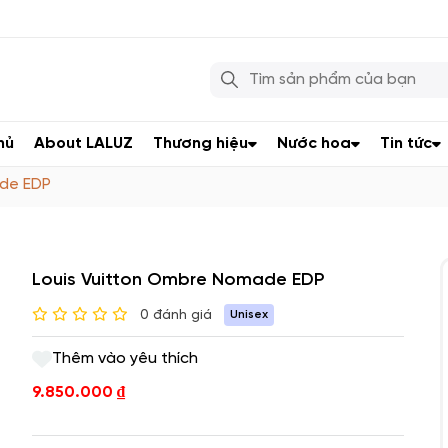
hủ
About LALUZ
Thương hiệu
Nước hoa
Tin tức
ade EDP
Louis Vuitton Ombre Nomade EDP
0 đánh giá
Unisex
Thêm vào yêu thích
9.850.000
₫