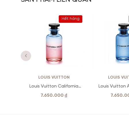
Hết hàng
LOUIS VUITTON
LOUIS VU
Louis Vuitton California
Louis Vuitton
Dream
Swim E
7.650.000
₫
7.650.