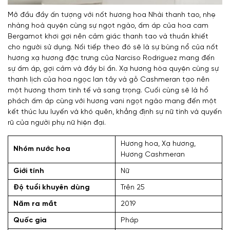
Mở đầu đầy ấn tượng với nốt hương hoa Nhài thanh tao, nhẹ
nhàng hoà quyện cùng sự ngọt ngào, ấm áp của hoa cam
Bergamot khơi gợi nên cảm giác thanh tao và thuần khiết
cho người sử dụng. Nối tiếp theo đó sẽ là sự bùng nổ của nốt
hương xạ hương đặc trưng của Narciso Rodriguez mang đến
sự ấm áp, gợi cảm và đầy bí ẩn. Xạ hương hòa quyện cùng sự
thanh lịch của hoa ngọc lan tây và gỗ Cashmeran tạo nên
một hương thơm tinh tế và sang trọng. Cuối cùng sẽ là hổ
phách ấm áp cùng với hương vani ngọt ngào mang đến một
kết thúc lưu luyến và khó quên, khẳng định sự nữ tính và quyến
rũ của người phụ nữ hiện đại.
Hương hoa, Xạ hương,
Nhóm nước hoa
Hương Cashmeran
Giới tính
Nữ
Độ tuổi khuyên dùng
Trên 25
Năm ra mắt
2019
Quốc gia
Pháp