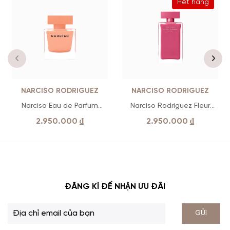
Hết hàng
NARCISO RODRIGUEZ
NARCISO RODRIGUEZ
Narciso Eau de Parfum
Narciso Rodriguez Fleur
Ambrée
Musc EDP
2.950.000
₫
2.950.000
₫
ĐĂNG KÍ ĐỂ NHẬN ƯU ĐÃI
GỬI