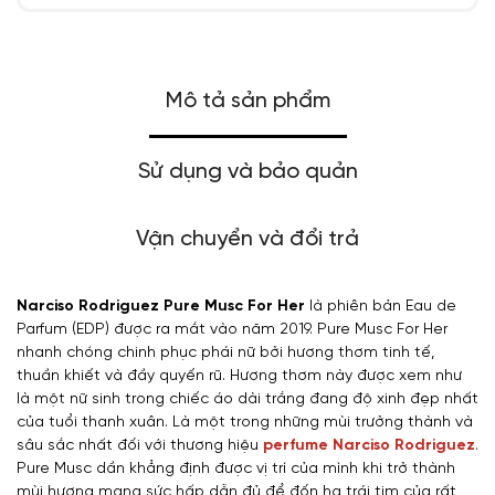
Mô tả sản phẩm
Sử dụng và bảo quản
Vận chuyển và đổi trả
Narciso Rodriguez Pure Musc For Her
là phiên bản Eau de
Parfum (EDP) được ra mắt vào năm 2019. Pure Musc For Her
nhanh chóng chinh phục phái nữ bởi hương thơm tinh tế,
thuần khiết và đầy quyến rũ. Hương thơm này được xem như
là một nữ sinh trong chiếc áo dài trắng đang độ xinh đẹp nhất
của tuổi thanh xuân. Là một trong những mùi trưởng thành và
sâu sắc nhất đối với thương hiệu
perfume Narciso Rodriguez
.
Pure Musc dần khẳng định được vị trí của mình khi trở thành
mùi hương mang sức hấp dẫn đủ để đốn hạ trái tim của rất