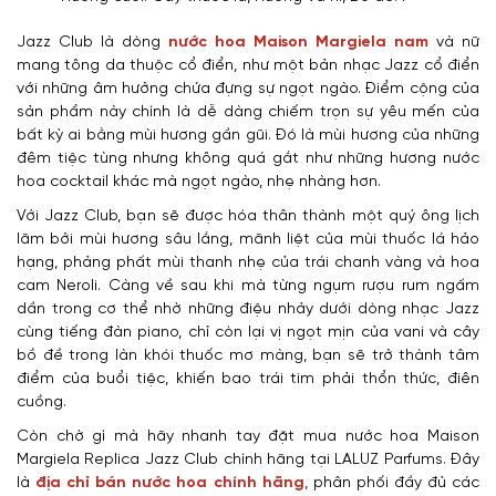
Jazz Club là dòng
nước hoa Maison Margiela nam
và nữ
mang tông da thuộc cổ điển, như một bản nhạc Jazz cổ điển
với những âm hưởng chứa đựng sự ngọt ngào. Điểm cộng của
sản phẩm này chính là dễ dàng chiếm trọn sự yêu mến của
bất kỳ ai bằng mùi hương gần gũi. Đó là mùi hương của những
đêm tiệc tùng nhưng không quá gắt như những hương nước
hoa cocktail khác mà ngọt ngào, nhẹ nhàng hơn.
Với Jazz Club, bạn sẽ được hóa thân thành một quý ông lịch
lãm bởi mùi hương sâu lắng, mãnh liệt của mùi thuốc lá hảo
hạng, phảng phất mùi thanh nhẹ của trái chanh vàng và hoa
cam Neroli. Càng về sau khi mà từng ngụm rượu rum ngấm
dần trong cơ thể nhờ những điệu nhảy dưới dòng nhạc Jazz
cùng tiếng đàn piano, chỉ còn lại vị ngọt mịn của vani và cây
bồ đề trong làn khói thuốc mơ màng, bạn sẽ trở thành tâm
điểm của buổi tiệc, khiến bao trái tim phải thổn thức, điên
cuồng.
Còn chờ gì mà hãy nhanh tay đặt mua nước hoa Maison
Margiela Replica Jazz Club chính hãng tại LALUZ Parfums. Đây
là
địa chỉ bán nước hoa chính hãng
, phân phối đầy đủ các