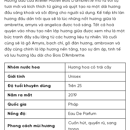
Hương đầu của Atelier Materi Bois D’ambrette mở ra với sự
tươi mới và kích thích từ gừng và quýt tạo ra một dải hương
đầu sảng khoái và sôi động cho người sử dụng. Kế tiếp khi làn
hương đầu dần trôi qua sẽ là lúc những nốt hương giữa là
ambrette, amyris và angelica được toả sáng. Tất cả hoà
quyện vào nhau tạo nên lớp hương giữa được xem như là một
bức tranh đầy sâu lắng từ các hương liệu tự nhiên. Và cuối
cùng sẽ là gỗ Amyris, bạch chỉ, gỗ đàn hương, ambroxan và
đây cũng chính là lớp hương nền tảng, tạo sự ấm áp, tinh tế
và lưu hương lâu dài cho Bois D’Ambrette.
Nhóm nước hoa
Hương hoa cỏ trái cây
Giới tính
Unisex
Độ tuổi khuyên dùng
Trên 25
Năm ra mắt
2019
Quốc gia
Pháp
Nồng độ:
Eau De Parfum
Cuốn hút, quyến rũ, sang
Phong cách mùi hương
trọng