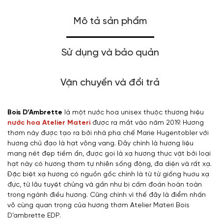
Mô tả sản phẩm
Sử dụng và bảo quản
Vận chuyển và đổi trả
Bois D’Ambrette
là một nước hoa unisex thuộc thương hiệu
nước hoa Atelier Materi
được ra mắt vào năm 2019. Hương
thơm này được tạo ra bởi nhà pha chế Marie Hugentobler với
hương chủ đạo là hạt vông vang. Đây chính là hương liệu
mang nét đẹp tiềm ẩn, được gọi là xạ hương thực vật bởi loại
hạt này có hương thơm tự nhiên sống động, đa diện và rất xạ.
Đặc biệt xạ hương có nguồn gốc chính là từ từ giống huơu xạ
đực, từ lâu tuyệt chủng và gần như bị cấm đoán hoàn toàn
trong ngành điều hương. Cũng chính vì thế đây là điểm nhấn
vô cùng quan trọng của hương thơm Atelier Materi Bois
D’ambrette EDP.