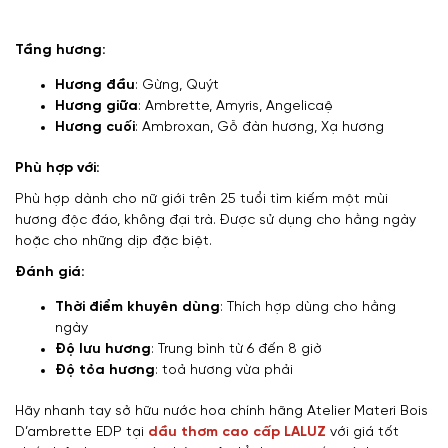
Tầng hương:
Hương đầu
: Gừng, Quýt
Hương giữa
: Ambrette, Amyris, Angelicaệ
Hương cuối
: Ambroxan, Gỗ đàn hương, Xạ hương
Phù hợp với:
Phù hợp dành cho nữ giới trên 25 tuổi tìm kiếm một mùi
hương độc đáo, không đại trà. Được sử dụng cho hằng ngày
hoặc cho những dịp đặc biệt.
Đánh giá:
Thời điểm khuyên dùng
: Thích hợp dùng cho hằng
ngày
Độ lưu hương
: Trung bình từ 6 đến 8 giờ
Độ tỏa hương
: toả hương vừa phải
Hãy nhanh tay sở hữu nước hoa chính hãng Atelier Materi Bois
D’ambrette EDP tại
dầu thơm cao cấp LALUZ
với giá tốt