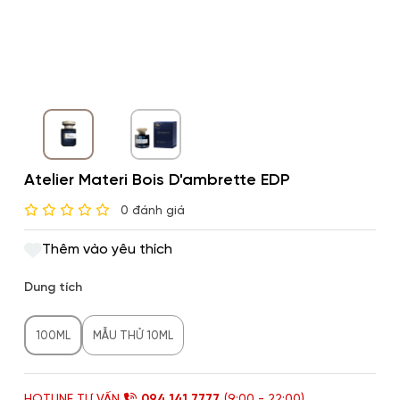
Atelier Materi Bois D'ambrette EDP
0 đánh giá
Thêm vào yêu thích
Dung tích
100ML
MẪU THỬ 10ML
HOTLINE TƯ VẤN
094 141 7777
(9:00 - 22:00)