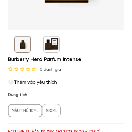
Burberry Hero Parfum Intense
0 đánh giá
Thêm vào yêu thích
Dung tích
MẪU THỬ 10ML
100ML
HOTLINE TƯ VẤN
094 141 7777
(9:00 - 22:00)