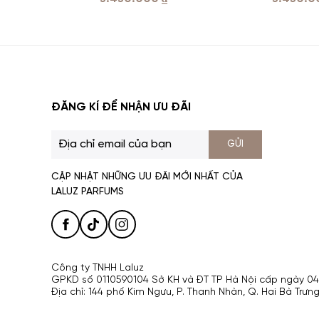
Lotion 100ml )
ĐĂNG KÍ ĐỂ NHẬN ƯU ĐÃI
GỬI
CẬP NHẬT NHỮNG ƯU ĐÃI MỚI NHẤT CỦA
LALUZ PARFUMS
Công ty TNHH Laluz
GPKD số 0110590104 Sở KH và ĐT TP Hà Nội cấp ngày 0
Địa chỉ: 144 phố Kim Ngưu, P. Thanh Nhàn, Q. Hai Bà Trưng