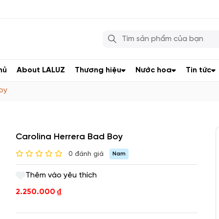
hủ
About LALUZ
Thương hiệu
Nước hoa
Tin tức
oy
Carolina Herrera Bad Boy
0 đánh giá
Nam
Thêm vào yêu thích
2.250.000
₫