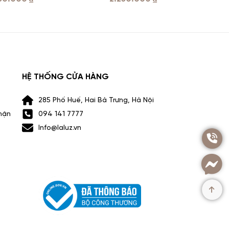
HỆ THỐNG CỬA HÀNG
285 Phố Huế, Hai Bà Trưng, Hà Nội
hận
094 141 7777
Info@laluz.vn