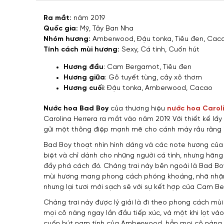
Ra mắt:
năm 2019
Quốc gia:
Mỹ, Tây Ban Nha
Nhóm hương:
Amberwood, Đậu tonka, Tiêu đen, Cac
Tính cách mùi hương:
Sexy, Cá tính, Cuốn hút
Hương đầu
: Cam Bergamot, Tiêu đen
Hương giữa
: Gỗ tuyết tùng, cây xô thơm
Hương cuối
: Đậu tonka, Amberwood, Cacao
Nước hoa Bad Boy
của thương hiệu
nước hoa Carol
Carolina Herrera ra mắt vào năm 2019. Với thiết kế lấ
gửi một thông điệp mạnh mẽ cho cánh mày râu rằng “
Bad Boy thoạt nhìn hình dáng và các note hương của 
biệt và chỉ dành cho những người cá tính, nhưng hãng
đầy phá cách đó. Chàng trai này bên ngoài là Bad Boy,
mùi hương mang phong cách phóng khoáng, nhã nhặn
nhưng lại tươi mới sạch sẽ với sự kết hợp của Cam B
Chàng trai này được lý giải là đi theo phong cách mùi
mọi cô nàng ngay lần đầu tiếp xúc, và một khi lọt và
cuốn hút nam tính của Amberwood, hẳn mọi cô nàng đề