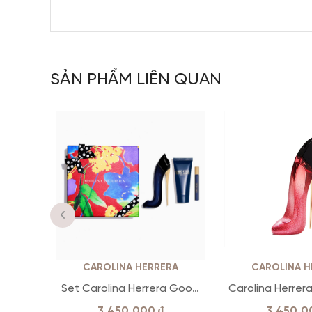
SẢN PHẨM LIÊN QUAN
CAROLINA HERRERA
CAROLINA H
Set Carolina Herrera Good
Carolina Herrer
Girl ( EDP 80ml+10ml+Body
Girl Gla
3.450.000
₫
3.450.