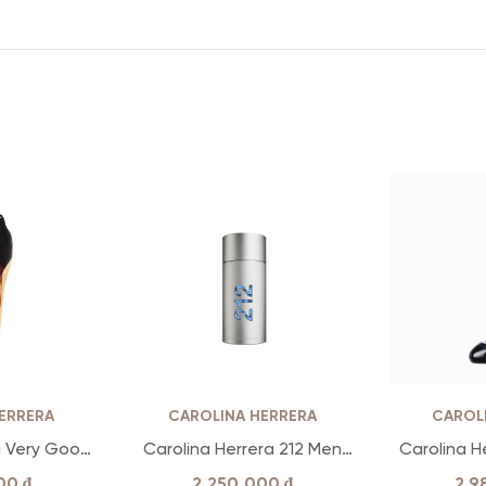
ERRERA
CAROLINA HERRERA
CAROL
a Very Good
Carolina Herrera 212 Men
Carolina H
m EDP
NYC
000
₫
2.250.000
₫
2.