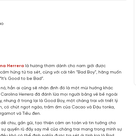
ao
ina Herrera
là hương thơm dành cho nam giới được
y cảm hứng từ tia sét, cùng với cái tên “Bad Boy”, hãng muốn
It’s Good to be Bad”.
nó, hẳn ai cũng sẽ nhận định đó là một mùi hướng khác
 Carolina Herrera đã đánh lừa mọi người bằng vẻ bề ngoài
 nhưng ở trong lại là Good Boy, một chàng trai với triết lý
, có chút ngọt ngào, trầm ấm của Cacao và Đậu tonka,
ergamot và Tiêu đen.
 dễ chịu, gần gũi, tạo thiện cảm an toàn và tin tưởng cho
o sự quyến rũ đầy say mê của chàng trai mang trong mình sự
u khó có thể định nghĩa được tia sét ái tình kia là Bad