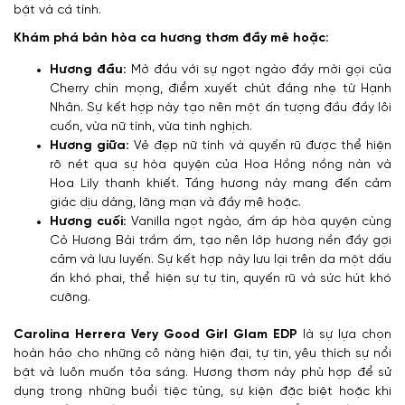
bật và cá tính.
Khám phá bản hòa ca hương thơm đầy mê hoặc:
Hương đầu:
Mở đầu với sự ngọt ngào đầy mời gọi của
Cherry chín mọng, điểm xuyết chút đắng nhẹ từ Hạnh
Nhân. Sự kết hợp này tạo nên một ấn tượng đầu đầy lôi
cuốn, vừa nữ tính, vừa tinh nghịch.
Hương giữa:
Vẻ đẹp nữ tính và quyến rũ được thể hiện
rõ nét qua sự hòa quyện của Hoa Hồng nồng nàn và
Hoa Lily thanh khiết. Tầng hương này mang đến cảm
giác dịu dàng, lãng mạn và đầy mê hoặc.
Hương cuối:
Vanilla ngọt ngào, ấm áp hòa quyện cùng
Cỏ Hương Bài trầm ấm, tạo nên lớp hương nền đầy gợi
cảm và lưu luyến. Sự kết hợp này lưu lại trên da một dấu
ấn khó phai, thể hiện sự tự tin, quyến rũ và sức hút khó
cưỡng.
Carolina Herrera Very Good Girl Glam EDP
là sự lựa chọn
hoàn hảo cho những cô nàng hiện đại, tự tin, yêu thích sự nổi
bật và luôn muốn tỏa sáng. Hương thơm này phù hợp để sử
dụng trong những buổi tiệc tùng, sự kiện đặc biệt hoặc khi