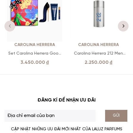
CAROLINA HERRERA
CAROLINA HERRERA
Set Carolina Herrera Good
Carolina Herrera 212 Men
Girl ( EDP 80ml+10ml+Body
NYC
3.450.000
₫
2.250.000
₫
Lotion 100ml )
ĐĂNG KÍ ĐỂ NHẬN ƯU ĐÃI
GỬI
CẬP NHẬT NHỮNG ƯU ĐÃI MỚI NHẤT CỦA LALUZ PARFUMS