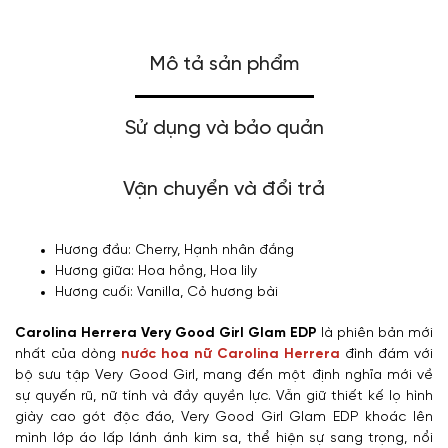
Mô tả sản phẩm
Sử dụng và bảo quản
Vận chuyển và đổi trả
Hương đầu: Cherry, Hạnh nhân đắng
Hương giữa: Hoa hồng, Hoa lily
Hương cuối: Vanilla, Cỏ hương bài
Carolina Herrera Very Good Girl Glam EDP
là phiên bản mới
nhất của dòng
nước hoa nữ Carolina Herrera
đình đám với
bộ sưu tập Very Good Girl, mang đến một định nghĩa mới về
sự quyến rũ, nữ tính và đầy quyền lực. Vẫn giữ thiết kế lọ hình
giày cao gót độc đáo, Very Good Girl Glam EDP khoác lên
mình lớp áo lấp lánh ánh kim sa, thể hiện sự sang trọng, nổi