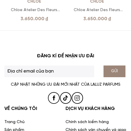
CHLÓE
CHLÓE
Chloe Atelier Des Fleurs
Chloe Atelier Des Fleurs
Magnolia Alba
Vanilla Planifolia EDP
3.650.000
₫
3.650.000
₫
ĐĂNG KÍ ĐỂ NHẬN ƯU ĐÃI
GỬI
CẬP NHẬT NHỮNG ƯU ĐÃI MỚI NHẤT CỦA LALUZ PARFUMS
VỀ CHÚNG TÔI
DỊCH VỤ KHÁCH HÀNG
Trang Chủ
Chính sách kiểm hàng
Sản phẩm
Chính sách vận chuyển và giao