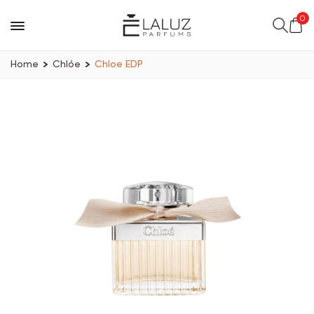
0
Home
Chlóe
Chloe EDP