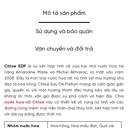
Mô tả sản phẩm
Sử dụng và bảo quản
Vận chuyển và đổi trả
Chloe EDP
là sự kết hợp tinh tế của hai nhà nước hoa tài
năng Amandine Marie và Michel Almairac, ra mắt vào năm
2008. Đây là một loại nước hoa rất nữ tính với mùi hương chủ
đạo là hoa hồng. Chloé Eau De Parfum mang lại cảm giác gần
gũi, quyến rũ với một hương thơm đặc trưng kéo dài lâu và
không lỗi thời, vẫn giữ được sự phá cách và hiện đại. Chai
nước hoa nữ Chloe
này có thiết kế vô cùng nữ tính với các
đường cong mềm mại trên thân chai thủy tinh, kết hợp tinh tế
với dải ruy băng được thắt nơ.
Nhóm nước hoa
Hoa hồng, Hoa mẫu đơn, Quả vải