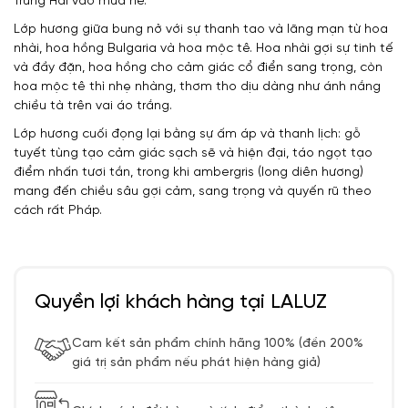
Trung Hải vào mùa hè.
Lớp hương giữa bung nở với sự thanh tao và lãng mạn từ hoa
nhài, hoa hồng Bulgaria và hoa mộc tê. Hoa nhài gợi sự tinh tế
và đầy đặn, hoa hồng cho cảm giác cổ điển sang trọng, còn
hoa mộc tê thì nhẹ nhàng, thơm tho dịu dàng như ánh nắng
chiều tà trên vai áo trắng.
Lớp hương cuối đọng lại bằng sự ấm áp và thanh lịch: gỗ
tuyết tùng tạo cảm giác sạch sẽ và hiện đại, táo ngọt tạo
điểm nhấn tươi tắn, trong khi ambergris (long diên hương)
mang đến chiều sâu gợi cảm, sang trọng và quyến rũ theo
cách rất Pháp.
Quyền lợi khách hàng tại LALUZ
Cam kết sản phẩm chính hãng 100% (đền 200%
giá trị sản phẩm nếu phát hiện hàng giả)