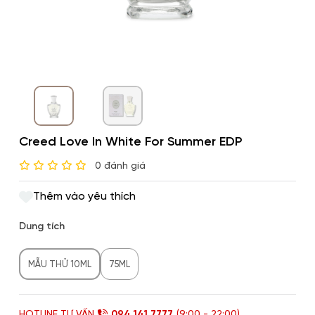
Creed Love In White For Summer EDP
0 đánh giá
Thêm vào yêu thích
Dung tích
MẪU THỬ 10ML
75ML
HOTLINE TƯ VẤN
094 141 7777
(9:00 - 22:00)