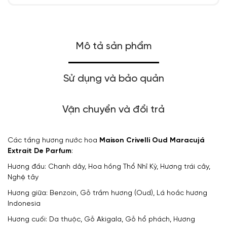
Mô tả sản phẩm
Sử dụng và bảo quản
Vận chuyển và đổi trả
Các tầng hương nước hoa
Maison Crivelli
Oud Maracujá
Extrait De Parfum
:
Hương đầu: Chanh dây, Hoa hồng Thổ Nhĩ Kỳ, Hương trái cây,
Nghệ tây
Hương giữa: Benzoin, Gỗ trầm hương (Oud), Lá hoắc hương
Indonesia
Hương cuối: Da thuộc, Gỗ Akigala, Gỗ hổ phách, Hương