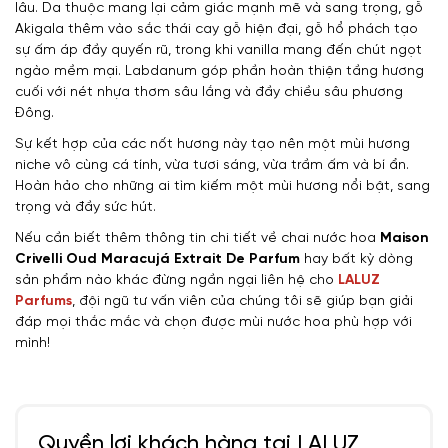
lâu. Da thuộc mang lại cảm giác mạnh mẽ và sang trọng, gỗ
Akigala thêm vào sắc thái cay gỗ hiện đại, gỗ hổ phách tạo
sự ấm áp đầy quyến rũ, trong khi vanilla mang đến chút ngọt
ngào mềm mại. Labdanum góp phần hoàn thiện tầng hương
cuối với nét nhựa thơm sâu lắng và đầy chiều sâu phương
Đông.
Sự kết hợp của các nốt hương này tạo nên một mùi hương
niche vô cùng cá tính, vừa tươi sáng, vừa trầm ấm và bí ẩn.
Hoàn hảo cho những ai tìm kiếm một mùi hương nổi bật, sang
trọng và đầy sức hút.
Nếu cần biết thêm thông tin chi tiết về chai nước hoa
Maison
Crivelli
Oud Maracujá Extrait De Parfum
hay bất kỳ dòng
sản phẩm nào khác đừng ngần ngại liên hệ cho
LALUZ
Parfums
, đội ngũ tư vấn viên của chúng tôi sẽ giúp bạn giải
đáp mọi thắc mắc và chọn được mùi nước hoa phù hợp với
mình!
Quyền lợi khách hàng tại LALUZ