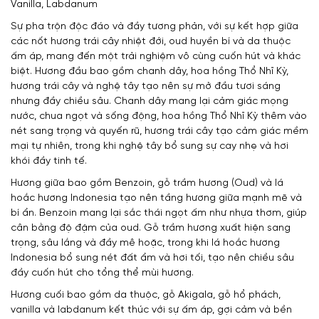
Vanilla, Labdanum
Sự pha trộn độc đáo và đầy tương phản, với sự kết hợp giữa
các nốt hương trái cây nhiệt đới, oud huyền bí và da thuộc
ấm áp, mang đến một trải nghiệm vô cùng cuốn hút và khác
biệt. Hương đầu bao gồm chanh dây, hoa hồng Thổ Nhĩ Kỳ,
hương trái cây và nghệ tây tạo nên sự mở đầu tươi sáng
nhưng đầy chiều sâu. Chanh dây mang lại cảm giác mọng
nước, chua ngọt và sống động, hoa hồng Thổ Nhĩ Kỳ thêm vào
nét sang trọng và quyến rũ, hương trái cây tạo cảm giác mềm
mại tự nhiên, trong khi nghệ tây bổ sung sự cay nhẹ và hơi
khói đầy tinh tế.
Hương giữa bao gồm Benzoin, gỗ trầm hương (Oud) và lá
hoắc hương Indonesia tạo nên tầng hương giữa mạnh mẽ và
bí ẩn. Benzoin mang lại sắc thái ngọt ấm như nhựa thơm, giúp
cân bằng độ đậm của oud. Gỗ trầm hương xuất hiện sang
trọng, sâu lắng và đầy mê hoặc, trong khi lá hoắc hương
Indonesia bổ sung nét đất ẩm và hơi tối, tạo nên chiều sâu
đầy cuốn hút cho tổng thể mùi hương.
Hương cuối bao gồm da thuộc, gỗ Akigala, gỗ hổ phách,
vanilla và labdanum kết thúc với sự ấm áp, gợi cảm và bền