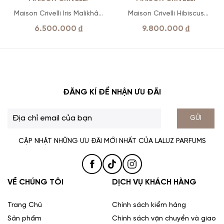
Maison Crivelli Iris Malikhân
Maison Crivelli Hibiscus
EDP
Mahajád Extrait De Parfum
6.500.000
₫
9.800.000
₫
ĐĂNG KÍ ĐỂ NHẬN ƯU ĐÃI
GỬI
CẬP NHẬT NHỮNG ƯU ĐÃI MỚI NHẤT CỦA LALUZ PARFUMS
VỀ CHÚNG TÔI
DỊCH VỤ KHÁCH HÀNG
Trang Chủ
Chính sách kiểm hàng
Sản phẩm
Chính sách vận chuyển và giao