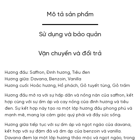
Mô tả sản phẩm
Sử dụng và bảo quản
Vận chuyển và đổi trả
Hương đầu: Saffron, Đinh hương, Tiêu đen
Hương giữa: Davana, Benzoin, Vanilla
Hương cuối: Hoắc hương, Hổ phách, Gỗ tuyết tùng, Gỗ trầm
Hương đầu mở ra với sự hấp dẫn và nồng nàn của saffron, kết
hợp cùng với sự ấm áp và cay nồng của đinh hương và tiêu
đen. Sự kết hợp này tạo ra một lớp hương đầu phong phú và
mạnh mẽ, mang lại cảm giác quý phái và đầy sức sống.
Hương giữa tiếp tục với sự ấm áp và ngọt ngào của davana,
kết hợp với sự đậm đà và ấm áp của benzoin và vanilla.
Davana đem lại một lớp hương thảo mộc và ngọt ngào, trong