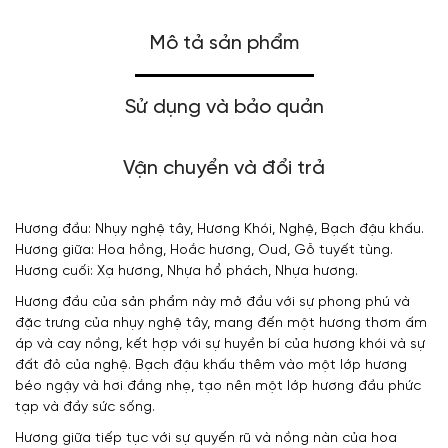
Mô tả sản phẩm
Sử dụng và bảo quản
Vận chuyển và đổi trả
Hương đầu: Nhụy nghệ tây, Hương Khói, Nghệ, Bạch đậu khấu.
Hương giữa: Hoa hồng, Hoắc hương, Oud, Gỗ tuyết tùng.
Hương cuối: Xạ hương, Nhựa hổ phách, Nhựa hương.
Hương đầu của sản phẩm này mở đầu với sự phong phú và
đặc trưng của nhụy nghệ tây, mang đến một hương thơm ấm
áp và cay nồng, kết hợp với sự huyền bí của hương khói và sự
đất đỏ của nghệ. Bạch đậu khấu thêm vào một lớp hương
béo ngậy và hơi đắng nhẹ, tạo nên một lớp hương đầu phức
tạp và đầy sức sống.
Hương giữa tiếp tục với sự quyến rũ và nồng nàn của hoa