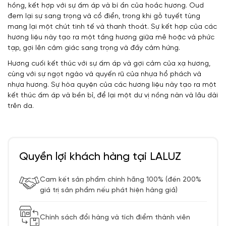
hồng, kết hợp với sự ấm áp và bí ẩn của hoắc hương. Oud
đem lại sự sang trọng và cổ điển, trong khi gỗ tuyết tùng
mang lại một chút tinh tế và thanh thoát. Sự kết hợp của các
hương liệu này tạo ra một tầng hương giữa mê hoặc và phức
tạp, gợi lên cảm giác sang trọng và đầy cảm hứng.
Hương cuối kết thúc với sự ấm áp và gợi cảm của xạ hương,
cùng với sự ngọt ngào và quyến rũ của nhựa hổ phách và
nhựa hương. Sự hòa quyện của các hương liệu này tạo ra một
kết thúc ấm áp và bền bỉ, để lại một dư vị nồng nàn và lâu dài
trên da.
Quyền lợi khách hàng tại LALUZ
Cam kết sản phẩm chính hãng 100% (đền 200%
giá trị sản phẩm nếu phát hiện hàng giả)
Chính sách đổi hàng và tích điểm thành viên