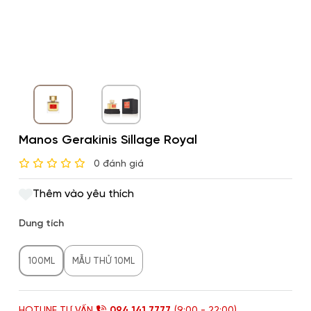
Manos Gerakinis Sillage Royal
0 đánh giá
Thêm vào yêu thích
Dung tích
100ML
MẪU THỬ 10ML
HOTLINE TƯ VẤN
094 141 7777
(9:00 - 22:00)